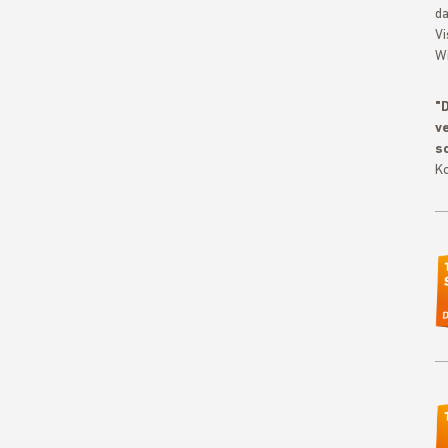
da
Vi
Wi
"D
v
sc
Ko