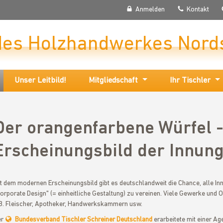
Anmelden
Kontakt
des Holzhandwerkes Nord
Unser Leitbild!
Mitgliedschaft
Ihr Tischler
Der orangenfarbene Würfel 
Erscheinungsbild der Innung
t dem modernen Erscheinungsbild gibt es deutschlandweit die Chance, alle I
orporate Design" (= einheitliche Gestaltung) zu vereinen. Viele Gewerke und O
B. Fleischer, Apotheker, Handwerkskammern usw.
er
Bundesverband Tischler Schreiner Deutschland
erarbeitete mit einer Ag