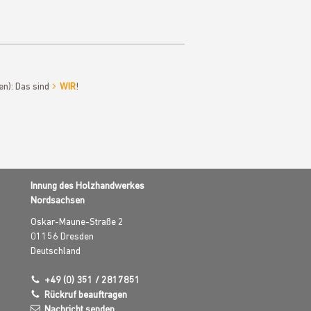
en): Das sind
WIR
!
Innung des Holzhandwerkes
Nordsachsen
Oskar-Maune-Straße 2
01156
Dresden
Deutschland
+49 (0) 351 / 2817851
Rückruf beauftragen
Nachricht senden