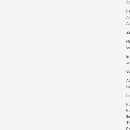
Ar
Da
Ar
Ar
Zi
Mi
Ge
In
an
V
Ab
Ge
Ih
Be
Be
Ih
Te
Be