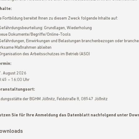
halte:
e Fortbildung bereitet Ihnen zu diesem Zweck folgende Inhalte auf:
Gefährdungsbeurteilung: Grundlagen, Wiederholung
neue Dokumente/Begriffe/Online-Tools
Gefährdungen, Einwirkungen und Belastungen branchenbezogen oder branchenü
rksame Maßnahmen ableiten
Organisation des Arbeitsschutzes im Betrieb (ASO)
ermin:
. August 2026
:45 – 16:00 Uhr
eranstaltungsort:
ldungsstätte der BGHM Jößnitz, Feldstraße 8, 08547 Jößnitz
utzen Sie für Ihre Anmeldung das Datenblatt nachfolgend unter Dow
ownloads