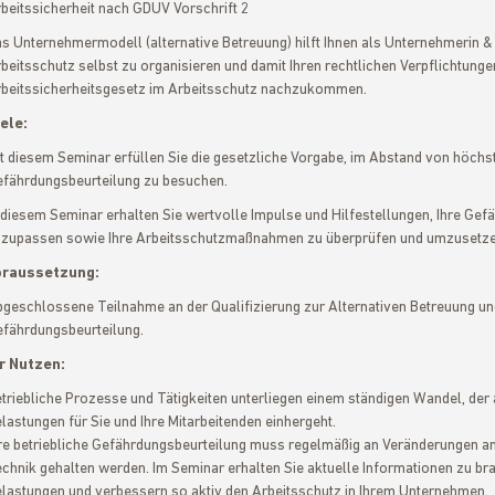
beitssicherheit nach GDUV Vorschrift 2
s Unternehmermodell (alternative Betreuung) hilft Ihnen als Unternehmerin & 
beitsschutz selbst zu organisieren und damit Ihren rechtlichen Verpflichtung
beitssicherheitsgesetz im Arbeitsschutz nachzukommen.
ele:
t diesem Seminar erfüllen Sie die gesetzliche Vorgabe, im Abstand von höchst
fährdungsbeurteilung zu besuchen.
 diesem Seminar erhalten Sie wertvolle Impulse und Hilfestellungen, Ihre Gef
zupassen sowie Ihre Arbeitsschutzmaßnahmen zu überprüfen und umzusetze
oraussetzung:
geschlossene Teilnahme an der Qualifizierung zur Alternativen Betreuung und
fährdungsbeurteilung.
r Nutzen:
triebliche Prozesse und Tätigkeiten unterliegen einem ständigen Wandel, de
lastungen für Sie und Ihre Mitarbeitenden einhergeht.
re betriebliche Gefährdungsbeurteilung muss regelmäßig an Veränderungen an
chnik gehalten werden. Im Seminar erhalten Sie aktuelle Informationen zu b
lastungen und verbessern so aktiv den Arbeitsschutz in Ihrem Unternehmen.