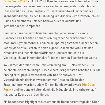
Gute Form 2025
im ELBEPARK Dresden seinen feierlichen Abschluss.
Die ausgestellten Gesellenstücke zeigten einmal mehr, welch hohen
Stellenwert das Gesellenstück im Tischlerhandwerk einnimmt: als
krönender Abschluss der Ausbildung, als Ausdruck von Persönlichkeit
– und als sichtbares Zeichen handwerklicher Qualität und
gestalterischer Kompetenz.
Die Besucherinnen und Besucher konnten eine beeindruckende
Bandbreite an Arbeiten erleben: von filigranen Schreibtischen über
modulare Systemmöbel bis hin zu skulptural gestalteten Oberflächen.
Jedes Möbelstück erzählte seine eigene Geschichte von Präzision,
Kreativität und technischer Raffinesse und verdeutlichte die
Vielseitigkeit und Innovationskraft des modernen Tischlerhandwerks.
Im Rahmen der feierlichen Preisverleihung am 08. November 2025
zeichnete eine fachkundige Jury die herausragendsten Arbeiten aus. Die
Ehrung erfolgte in Anwesenheit von Ines Briesowsky-Graf,
Vizepräsidentin der Handwerkskammer Dresden. Die beiden
Erstplatzierten wurden zudem für den Bundeswettbewerb
Die Gute
Form
nominiert und erhalten damit die Möglichkeit, ihre Arbeiten auf
nationaler Ebene zu präsentieren.
Ein besonderes Highlight stellte erneut die Besucherumfrage dar: Über